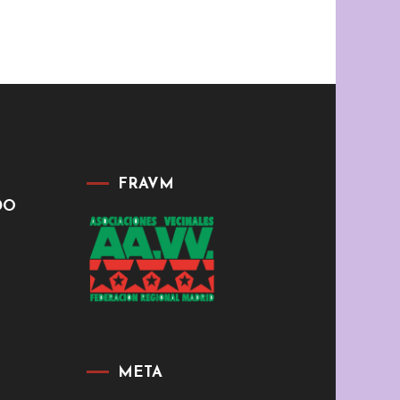
FRAVM
DO
META